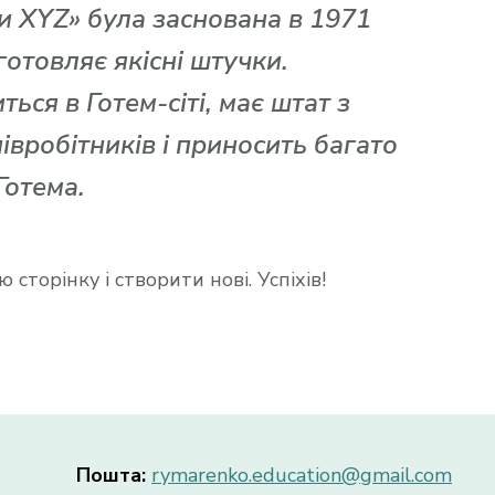
 XYZ» була заснована в 1971
иготовляє якісні штучки.
ься в Готем-сіті, має штат з
івробітників і приносить багато
Готема.
 сторінку і створити нові. Успіхів!
Пошта:
rymarenko.education@gmail.com