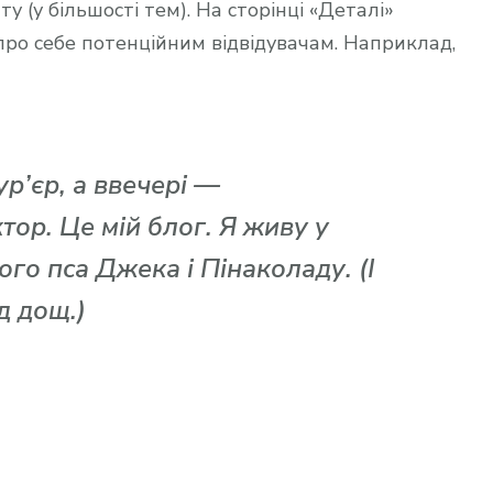
у (у більшості тем). На сторінці «Деталі»
про себе потенційним відвідувачам. Наприклад,
ур’єр, а ввечері —
тор. Це мій блог. Я живу у
го пса Джека і Пінаколаду. (І
д дощ.)