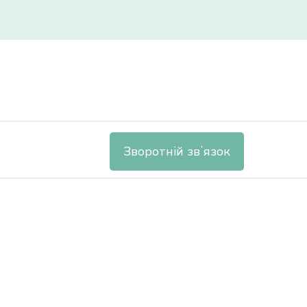
n
Зворотній звʼязок